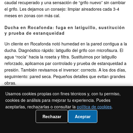
caudal recuperado y una sensación de “grifo nuevo” sin cambiar
el grifo. Les dejamos un consejo: limpiar aireadores cada 3-4
meses en zonas con más cal.
Ducha en Rocafonda: fuga en latiguillo, sustitución
y prueba de estanqueidad
Un cliente en Rocafonda notó humedad en la pared contigua a la
ducha. Diagnóstico rápido: latiguillo del grifo con microfisura. El
agua “rocía” hacia la roseta y filtra. Sustituimos por latiguillo
reforzado, aplicamos par controlado y prueba de estanqueidad a
presión. También revisamos el inversor: correcto. A los dos días,
seguimiento: pared seca. Pequeños detalles que evitan grandes
obras.
Usamos cookies propias con fines técnicos y, con tu permiso,
Servicios de fontanería
cookies de análisis para mejorar tu experiencia. Puedes
complementarios en Mataró
aceptarlas, rechazarlas o consultar la
política de cookies
.
📲 Llámanos 936 94 19 36
Rechazar
Aceptar